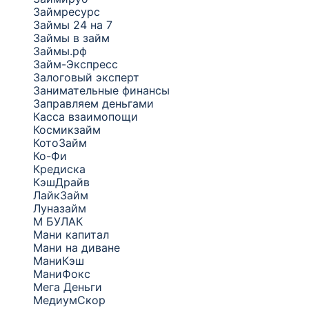
Займресурс
Займы 24 на 7
Займы в займ
Займы.рф
Займ-Экспресс
Залоговый эксперт
Занимательные финансы
Заправляем деньгами
Касса взаимопощи
Космикзайм
КотоЗайм
Ко-Фи
Кредиска
КэшДрайв
ЛайкЗайм
Луназайм
М БУЛАК
Мани капитал
Мани на диване
МаниКэш
МаниФокс
Мега Деньги
МедиумСкор