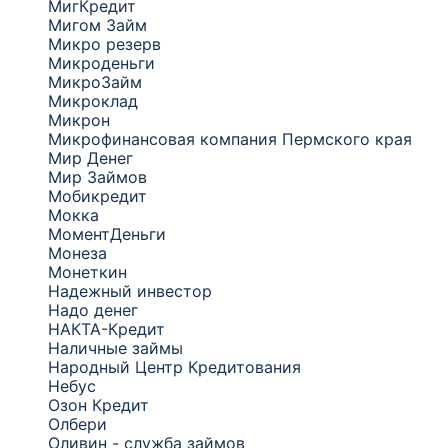
МигКредит
Мигом Займ
Микро резерв
Микроденьги
МикроЗайм
Микроклад
Микрон
Микрофинансовая компания Пермского края
Мир Денег
Мир Займов
Мобикредит
Мокка
МоментДеньги
Монеза
Монеткин
Надежный инвестор
Надо денег
НАКТА-Кредит
Наличные займы
Народный Центр Кредитования
Небус
Озон Кредит
Олбери
Оливин - служба займов