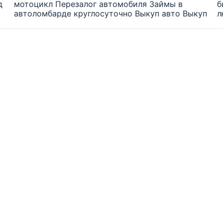
д
мотоцикл
Перезалог автомобиля
Займы в
б
автоломбарде круглосуточно
Выкуп авто
Выкуп
л