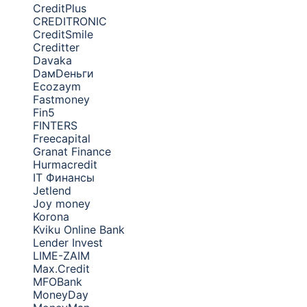
CreditPlus
CREDITRONIC
CreditSmile
Creditter
Davaka
DамDеньги
Ecozaym
Fastmoney
Fin5
FINTERS
Freecapital
Granat Finance
Hurmacredit
IT Финансы
Jetlend
Joy money
Korona
Kviku Online Bank
Lender Invest
LIME-ZAIM
Max.Credit
MFOBank
MoneyDay