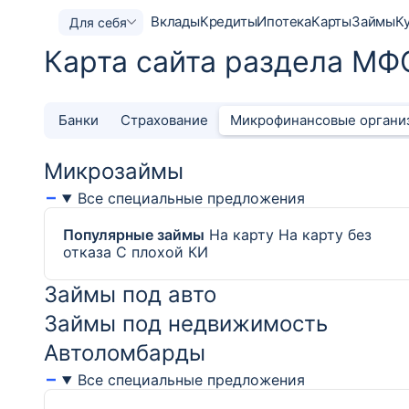
Вклады
Кредиты
Ипотека
Карты
Займы
К
Для себя
Карта сайта раздела МФ
Банки
Страхование
Микрофинансовые органи
Микрозаймы
Все специальные предложения
Популярные займы
На карту
На карту без
отказа
С плохой КИ
Займы под авто
Займы под недвижимость
Автоломбарды
Все специальные предложения