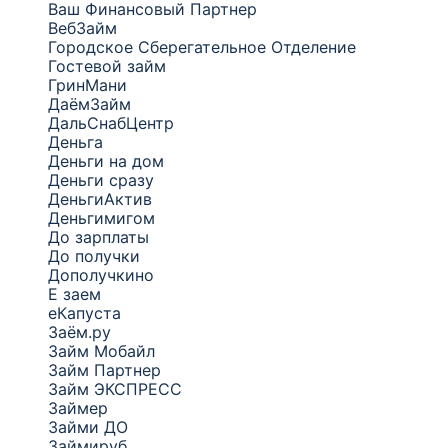
Ваш Финансовый Партнер
ВебЗайм
Городское Сберегательное Отделение
Гостевой займ
ГринМани
ДаёмЗайм
ДальСнабЦентр
Деньга
Деньги на дом
Деньги сразу
ДеньгиАктив
Деньгимигом
До зарплаты
До получки
Дополучкино
Е заем
еКапуста
Заём.ру
Займ Мобайл
Займ Партнер
Займ ЭКСПРЕСС
Займер
Займи ДО
Займируб