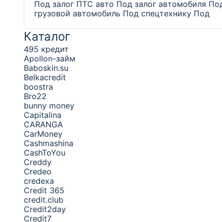
Под залог ПТС авто
Под залог автомобиля
По
грузовой автомобиль
Под спецтехнику
Под
Каталог
495 кредит
Apollon-займ
Baboskin.su
Belkacredit
boostra
Bro22
bunny money
Capitalina
CARANGA
CarMoney
Cashmashina
CashToYou
Creddy
Credeo
credexa
Credit 365
credit.club
Credit2day
Credit7