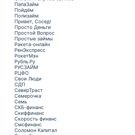
ПапаЗайм
Пойдём
Полизайм
Привет, Сосед!
Просто Деньги
Простой Вопрос
Простые займы
Ракета-онлайн
РенЭкспресс
РокетМэн
Рубль.Ру
РУСЗАЙМ
РЦФО
Свои Люди
СДП
СеверТраст
Семерочка
Семь
СКБ-финанс
Скиффинанс
Скорость финанс
Смсфинанс
Соломон Капитал