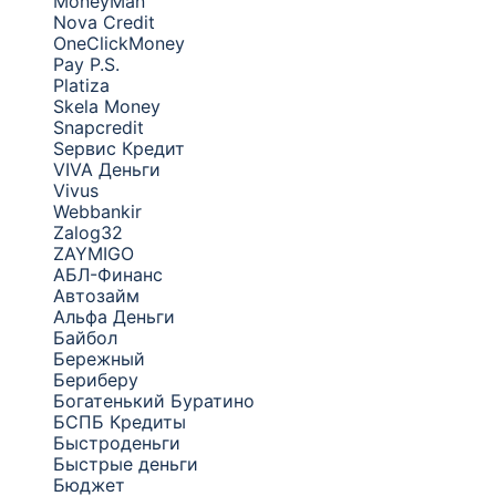
MoneyMan
Nova Credit
OneClickMoney
Pay P.S.
Platiza
Skela Money
Snapcredit
Sервис Кредит
VIVA Деньги
Vivus
Webbankir
Zalog32
ZAYMIGO
АБЛ-Финанс
Автозайм
Альфа Деньги
Байбол
Бережный
Бериберу
Богатенький Буратино
БСПБ Кредиты
Быстроденьги
Быстрые деньги
Бюджет