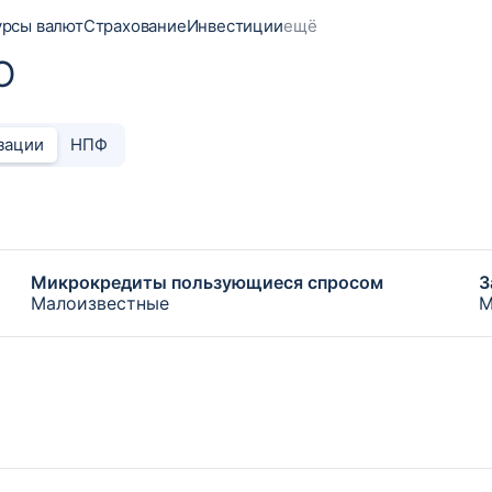
урсы валют
Страхование
Инвестиции
ещё
О
зации
НПФ
Микрокредиты пользующиеся спросом
З
Малоизвестные
М